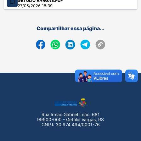
GETÚLIO VARGAS.PDF
27/05/2026 18:39
Compartilhar essa página...
Rua Irmão Gabriel Leão, 681
99900-000 - Getúlio Vargas, RS
CNPJ: 30.974.494/0001-76